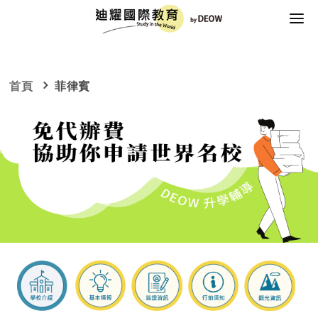
首頁
活動資訊
首頁
菲律賓
留學新訊
留遊學國家
美洲
歐洲
亞洲
大洋洲
Q&A
美國
英國
韓國
澳洲
關於DEOW
加拿大
愛爾蘭
日本
紐西蘭
立即諮詢&報名
德國
菲律賓
瑞士
台灣
西班牙
越南