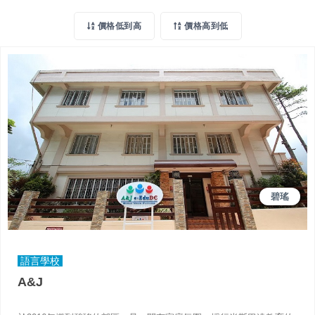
價格低到高
價格高到低
碧瑤
語言學校
A&J