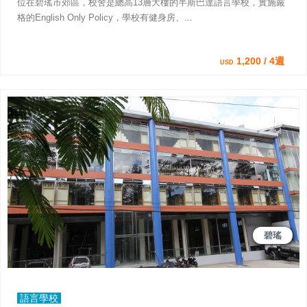
位在碧瑤市郊區，校舍是總高13層大樓的半斯巴達語言學校，實施嚴
格的English Only Policy，學校有健身房、...
1,200 / 4週
USD
碧瑤
語言學校