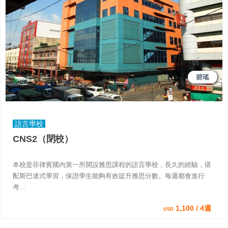
碧瑤
語言學校
CNS2（閉校）
本校是菲律賓國內第一所開設雅思課程的語言學校，長久的經驗，搭
配斯巴達式學習，保證學生能夠有效提升雅思分數。每週都會進行
考...
1,100 / 4週
USD